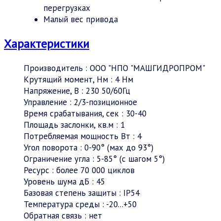
перегрузках
Малый вес привода
Характеристики
Производитель
:
ООО "НПО "МАШГИДРОПРОМ"
Крутящий момент, Нм
:
4 Нм
Напряжение, В
:
230 50/60Гц
Управление
:
2/3-позиционное
Время срабатывания, сек
:
30-40
Площадь заслонки, кв.м
:
1
Потребляемая мощность Вт
:
4
Угол поворота
:
0-90° (мах до 93°)
Ограничение угла
:
5-85° (c шагом 5°)
Ресурс
:
более 70 000 циклов
Уровень шума дБ
:
45
Базовая степень защиты
:
IP54
Температура среды
:
-20...+50
Обратная связь
:
нет