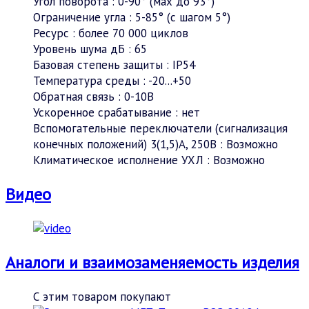
Угол поворота
:
0-90° (мах до 93°)
Ограничение угла
:
5-85° (c шагом 5°)
Ресурс
:
более 70 000 циклов
Уровень шума дБ
:
65
Базовая степень защиты
:
IP54
Температура среды
:
-20...+50
Обратная связь
:
0-10В
Ускоренное срабатывание
:
нет
Вспомогательные переключатели (сигнализация
конечных положений) 3(1,5)А, 250В
:
Возможно
Климатическое исполнение УХЛ
:
Возможно
Видео
Аналоги и взаимозаменяемость изделия
С этим товаром покупают